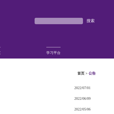
究
学习平台
表
议
座
课程介绍
往期回顾
课程报名
首页
>
公告
2022/07/01
2022/06/09
2022/05/06